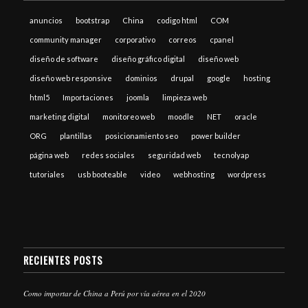
anuncios
bootstrap
China
codigo html
COM
community manager
corporativo
correos
cpanel
diseño de software
diseño gráfico digital
diseño web
diseño web responsive
dominios
drupal
google
hosting
html5
Importaciones
joomla
limpieza web
marketing digital
monitoreo web
moodle
NET
oracle
ORG
plantillas
posicionamiento seo
power builder
página web
redes sociales
seguridad web
tecnolyap
tutoriales
usb booteable
video
webhosting
wordpress
RECIENTES POSTS
Como importar de China a Perú por vía aérea en el 2020