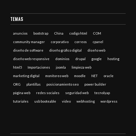
TEMAS
anuncios
bootstrap
China
codigo html
COM
community manager
corporativo
correos
cpanel
diseño de software
diseño gráfico digital
diseño web
diseño web responsive
dominios
drupal
google
hosting
html5
Importaciones
joomla
limpieza web
marketing digital
monitoreo web
moodle
NET
oracle
ORG
plantillas
posicionamiento seo
power builder
página web
redes sociales
seguridad web
tecnolyap
tutoriales
usb booteable
video
webhosting
wordpress