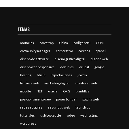
TEMAS
anuncios
bootstrap
China
codigo html
COM
community manager
corporativo
correos
cpanel
diseño de software
diseño gráfico digital
diseño web
diseño web responsive
dominios
drupal
google
hosting
html5
Importaciones
joomla
limpieza web
marketing digital
monitoreo web
moodle
NET
oracle
ORG
plantillas
posicionamiento seo
power builder
página web
redes sociales
seguridad web
tecnolyap
tutoriales
usb booteable
video
webhosting
wordpress